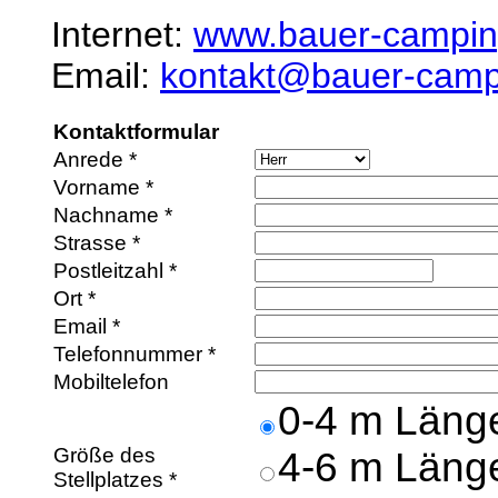
Internet:
www.bauer-campin
Email:
kontakt@bauer-camp
Kontaktformular
Anrede *
Vorname *
Nachname *
Strasse *
Postleitzahl *
Ort *
Email *
Telefonnummer *
Mobiltelefon
0-4 m Läng
Größe des
4-6 m Läng
Stellplatzes *